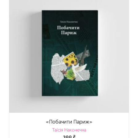
«Побачити Париж»
Таїсія Наконечна
300
₴