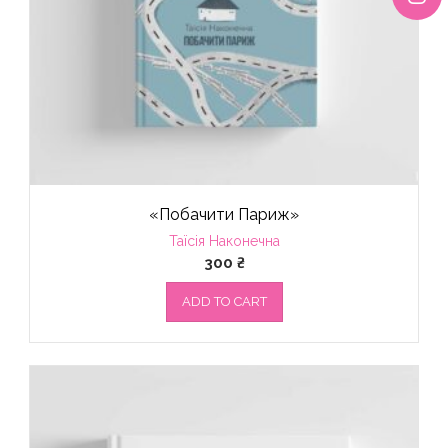
«Побачити Париж»
Таїсія Наконечна
300
₴
ADD TO CART