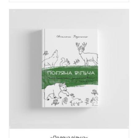
«Поляна вільча»