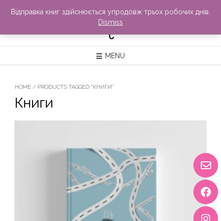
Skip
Відправка книг здійснюється упродовж трьох робочих днів.
to
Dismiss
content
MENU
HOME
/ PRODUCTS TAGGED “КНИГИ”
Книги