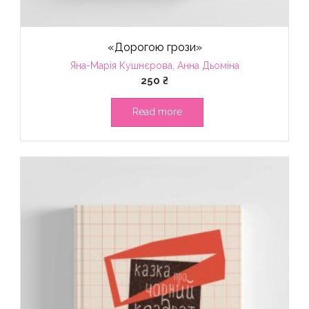
«Дорогою грози»
Яна-Марія Кушнєрова, Анна Дьоміна
250
₴
Read more