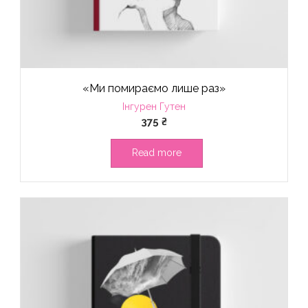
«Ми помираємо лише раз»
Інгурен Гутен
375
₴
Read more