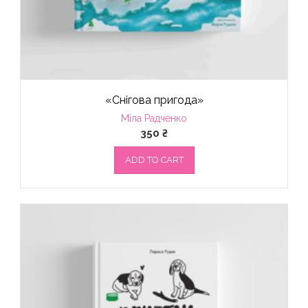
«Снігова пригода»
Міла Радченко
350
₴
ADD TO CART