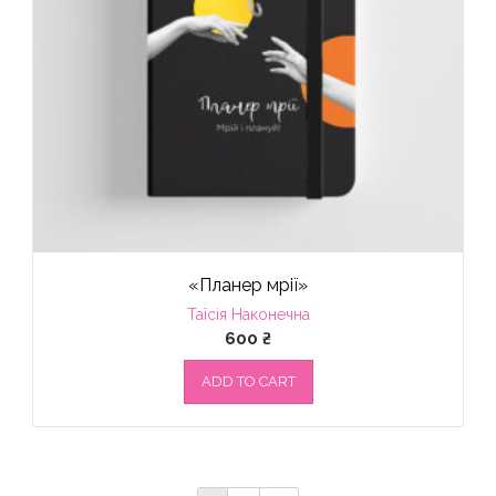
«Планер мрії»
Таїсія Наконечна
600
₴
ADD TO CART