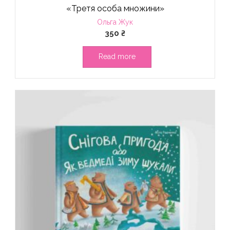
«Третя особа множини»
Ольга Жук
350
₴
Read more