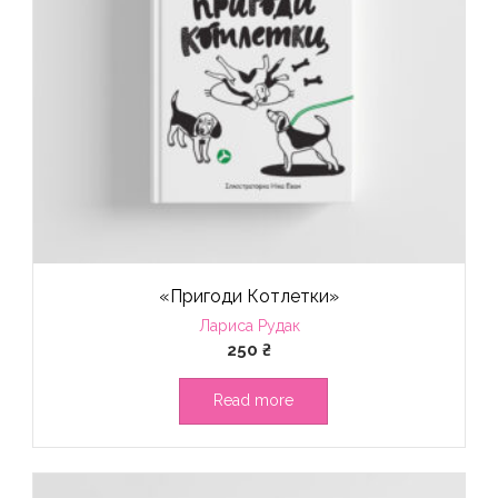
«Пригоди Котлетки»
Лариса Рудак
250
₴
Read more