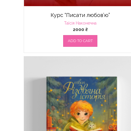
Курс “Писати любов’ю”
Таїсія Наконечна
2000
₴
ADD TO CART