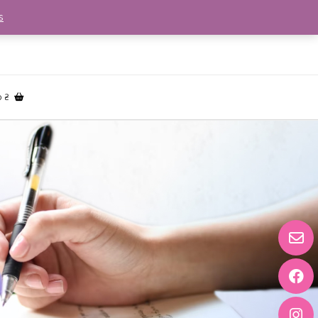
s
0 ₴