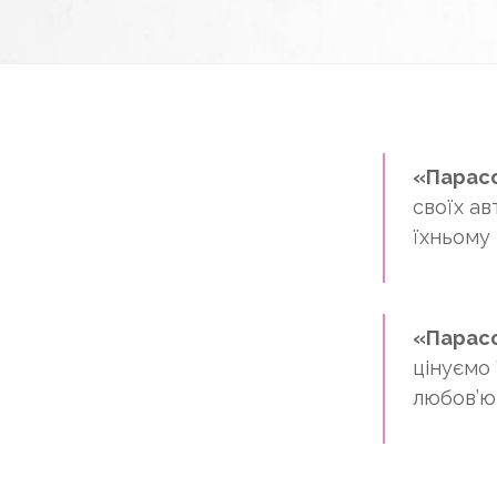
«Парас
своїх а
їхньому
«Парас
цінуємо 
любов’ю