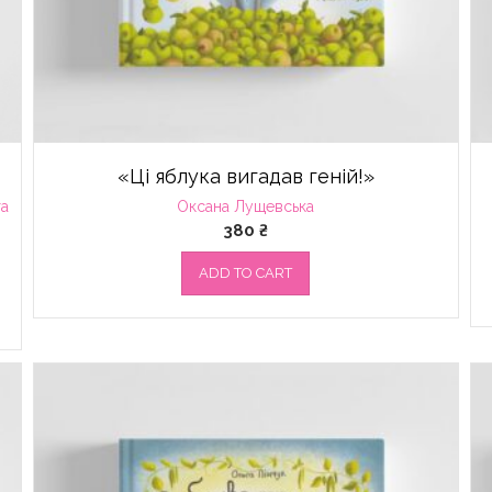
«Ці яблука вигадав геній!»
та
Оксана Лущевська
380
₴
ADD TO CART