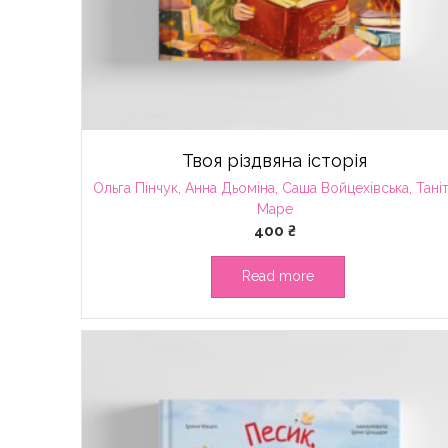
Твоя різдвяна історія
Ольга Пінчук, Анна Дьоміна, Саша Войцехівська, Тані
Маре
400
₴
Read more