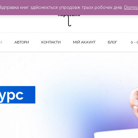
Відправка книг здійснюється упродовж трьох робочих днів.
Dismis
И
АВТОРИ
КОНТАКТИ
МІЙ АКАУНТ
БЛОГ
0
- 