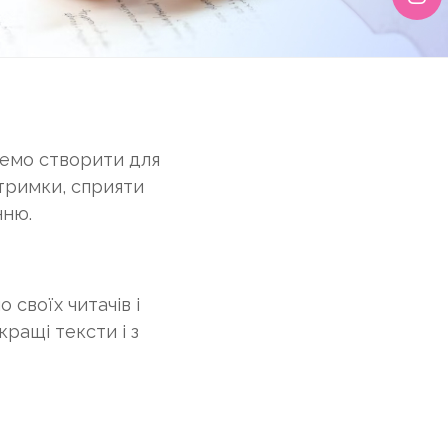
немо створити для
тримки, сприяти
нню.
 своїх читачів і
ращі тексти і з