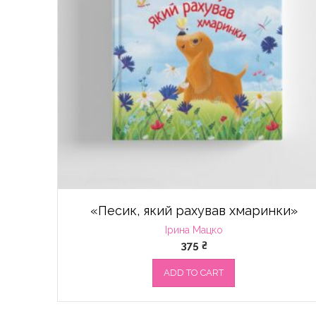
«Песик, який рахував хмаринки»
Ірина Мацко
375
₴
ADD TO CART