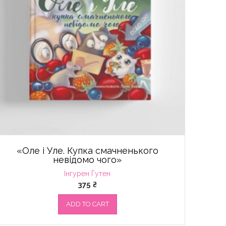
«Оле і Уле. Купка смачненького
невідомо чого»
Інгурен Гутен
375
₴
ADD TO CART