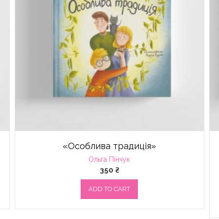
«Особлива традиція»
Ольга Пінчук
350
₴
ADD TO CART