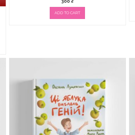
300
₴
ADD TO CART