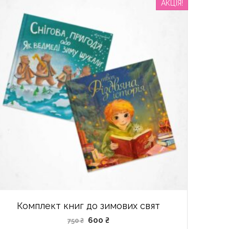
АКЦІЯ!
Комплект книг до зимових свят
600
₴
750
₴