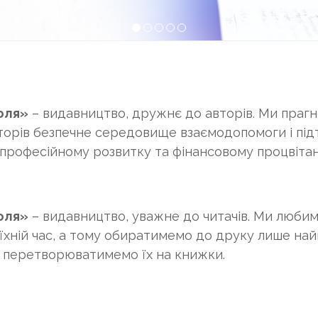
1
2
3
4
5
оля»
– видавництво, дружнє до авторів. Ми праг
вторів безпечне середовище взаємодопомоги і під
 професійному розвитку та фінансовому процвіта
оля»
– видавництво, уважне до читачів. Ми любимо
їхній час, а тому обиратимемо до друку лише найк
 перетворюватимемо їх на книжки.