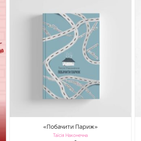
«Побачити Париж»
Таїсія Наконечна