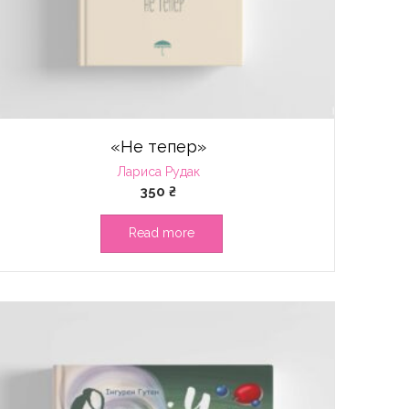
«Не тепер»
Лариса Рудак
350
₴
Read more