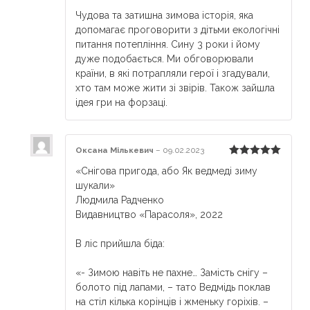
Rated
5
out
Чудова та затишна зимова історія, яка
of 5
допомагає проговорити з дітьми екологічні
питання потепління. Сину 3 роки і йому
дуже подобається. Ми обговорювали
країни, в які потрапляли герої і згадували,
хто там може жити зі звірів. Також зайшла
ідея гри на форзаці.
Оксана Мількевич
–
09.02.2023
Rated
5
out
«Снігова пригода, або Як ведмеді зиму
of 5
шукали»
Людмила Радченко
Видавництво «Парасоля», 2022
⠀
В ліс прийшла біда:
⠀
«- Зимою навіть не пахне… Замість снігу –
болото під лапами, – тато Ведмідь поклав
на стіл кілька корінців і жменьку горіхів. –