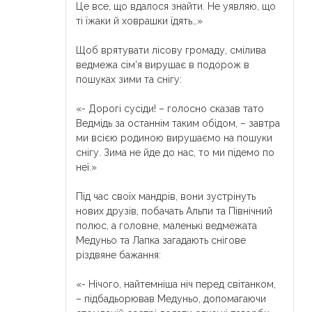
Це все, що вдалося знайти. Не уявляю, що
ті їжаки й ховрашки їдять…»
⠀
Щоб врятувати лісову громаду, смілива
ведмежа сім‘я вирушає в подорож в
пошуках зими та снігу:
⠀
«- Дорогі сусіди! – голосно сказав тато
Ведмідь за останнім таким обідом, – завтра
ми всією родиною вирушаємо на пошуки
снігу. Зима не йде до нас, то ми підемо по
неї.»
⠀
Під час своїх мандрів, вони зустрінуть
нових друзів, побачать Альпи та Північний
полюс, а головне, маленькі ведмежата
Медуньо та Лапка загадають снігове
різдвяне бажання:
⠀
«- Нічого, найтемніша ніч перед світанком,
– підбадьорював Медуньо, допомагаючи