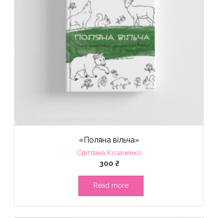
«Поляна вільча»
Світлана Козаченко
300
₴
Read more