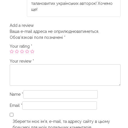
талановитих українських авторок! Хочемо
ще!
Add a review
Ваша e-mail адреса не оприлюднюватиметься.
Обов’язкові поля позначені
*
Your rating
*
Your review
*
Name
*
Email
*
Зберегти моє ім'я, e-mail, та адресу сайту в цьому
браузері для моїх подальших коментарів.