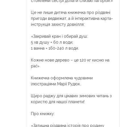
стомленій сестрі долати слизькі пагорби.»
⠀
Це не лише дитяча книжечка про різдвяні
пригоди ведвежат, а й інтерактивна карта-
інструкція захисту довкілля:
⠀
«Закривай кран і обирай душ:
5 хв душу = 60 л води;
1 ванна = 160-240 л води.
⠀
Кожне нове дерево – це 120 кг кисню на
рік!»
⠀
Книжечка оформлена чудовими
ілюстраціями Марії Рудюк.
⠀
Щиро раджу для цікавих зимових читань з
користю для нашої планети!
⠀
Про книжку:
⠀
«Затишна різдвяна історія про родину