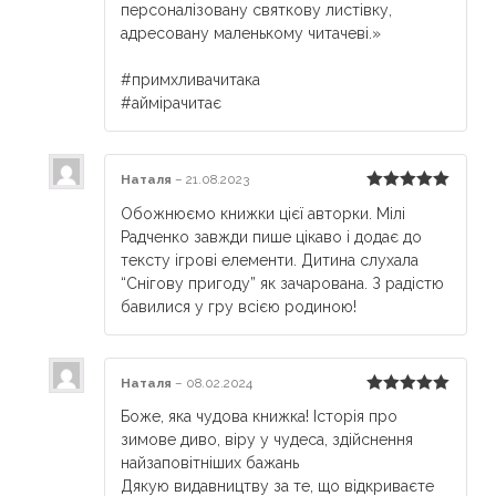
персоналізовану святкову листівку,
адресовану маленькому читачеві.»
⠀
#примхливачитака
#аймірачитає
Наталя
–
21.08.2023
Rated
5
out
Обожнюємо книжки цієї авторки. Мілі
of 5
Радченко завжди пише цікаво і додає до
тексту ігрові елементи. Дитина слухала
“Снігову пригоду” як зачарована. З радістю
бавилися у гру всією родиною!
Наталя
–
08.02.2024
Rated
5
out
Боже, яка чудова книжка! Історія про
of 5
зимове диво, віру у чудеса, здійснення
найзаповітніших бажань
Дякую видавництву за те, що відкриваєте