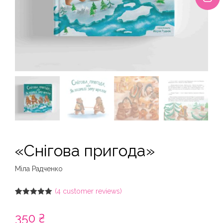
«Снігова пригода»
Міла Радченко
(
4
customer reviews)
Rated
4
5.00
out of 5
350
₴
based on
customer