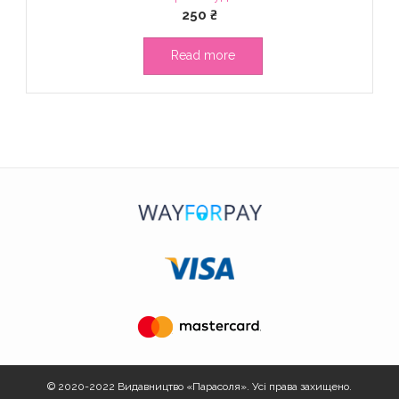
250
₴
Read more
© 2020-2022
Видавництво «Парасоля».
Усі права захищено.