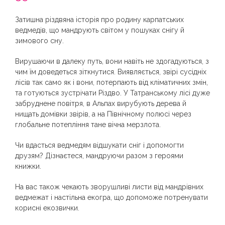
ratings
Затишна різдвяна історія про родину карпатських
ведмедів, що мандрують світом у пошуках снігу й
зимового сну.
Вирушаючи в далеку путь, вони навіть не здогадуються, з
чим їм доведеться зіткнутися. Виявляється, звірі сусідніх
лісів так само як і вони, потерпають від кліматичних змін,
та готуються зустрічати Різдво. У Татранському лісі дуже
забруднене повітря, в Альпах вирубують дерева й
нищать домівки звірів, а на Північному полюсі через
глобальне потепління тане вічна мерзлота.
Чи вдасться ведмедям відшукати сніг і допомогти
друзям? Дізнаєтеся, мандруючи разом з героями
книжки.
На вас також чекають зворушливі листи від мандрівних
ведмежат і настільна екогра, що допоможе потренувати
корисні екозвички.