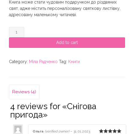
Книга може стати чудовим подарунком до різдвяних
свят, адже містить персоналізовану святкову листівку,
адресовану маленькому читачеві.
«Снігова
пригода»
quantity
Add to cart
Category:
Міла Радченко
Tag:
Книги
Reviews (4)
4 reviews for
«Снігова
пригода»
Ольга
(verified owner)
–
31.01.2023