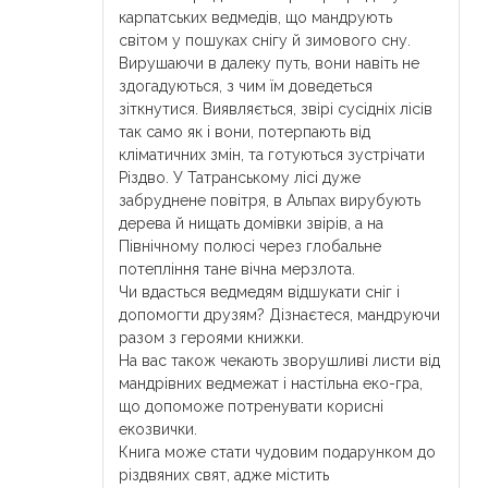
карпатських ведмедів, що мандрують
світом у пошуках снігу й зимового сну.
Вирушаючи в далеку путь, вони навіть не
здогадуються, з чим їм доведеться
зіткнутися. Виявляється, звірі сусідніх лісів
так само як і вони, потерпають від
кліматичних змін, та готуються зустрічати
Різдво. У Татранському лісі дуже
забруднене повітря, в Альпах вирубують
дерева й нищать домівки звірів, а на
Північному полюсі через глобальне
потепління тане вічна мерзлота.
Чи вдасться ведмедям відшукати сніг і
допомогти друзям? Дізнаєтеся, мандруючи
разом з героями книжки.
На вас також чекають зворушливі листи від
мандрівних ведмежат і настільна еко-гра,
що допоможе потренувати корисні
екозвички.
Книга може стати чудовим подарунком до
різдвяних свят, адже містить